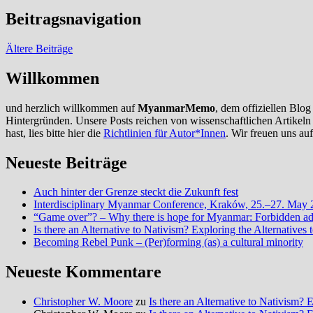
Beitragsnavigation
Ältere Beiträge
Willkommen
und herzlich willkommen auf
MyanmarMemo
, dem offiziellen Blo
Hintergründen. Unsere Posts reichen von wissenschaftlichen Artikeln 
hast, lies bitte hier die
Richtlinien für Autor*Innen
. Wir freuen uns a
Neueste Beiträge
Auch hinter der Grenze steckt die Zukunft fest
Interdisciplinary Myanmar Conference, Kraków, 25.–27. May
“Game over”? – Why there is hope for Myanmar: Forbidden advi
Is there an Alternative to Nativism? Exploring the Alternati
Becoming Rebel Punk – (Per)forming (as) a cultural minority
Neueste Kommentare
Christopher W. Moore
zu
Is there an Alternative to Nativism