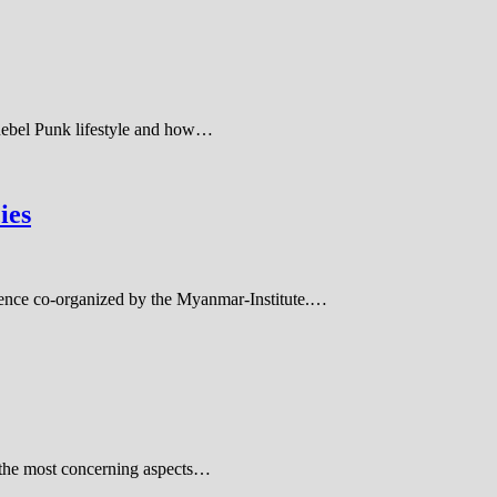
 Rebel Punk lifestyle and how…
ies
erence co-organized by the Myanmar-Institute.…
 the most concerning aspects…