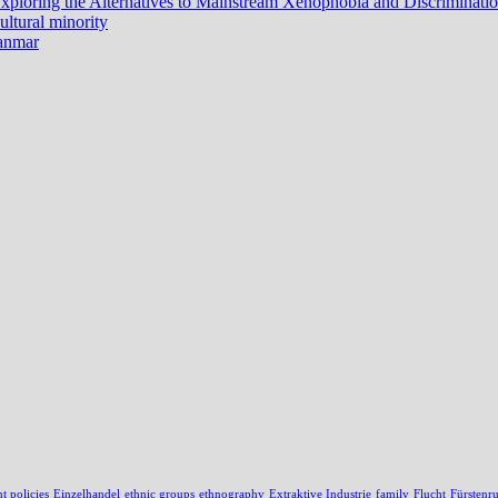
? Exploring the Alternatives to Mainstream Xenophobia and Discrimina
ltural minority
yanmar
 policies
Einzelhandel
ethnic groups
ethnography
Extraktive Industrie
family
Flucht
Fürstenr