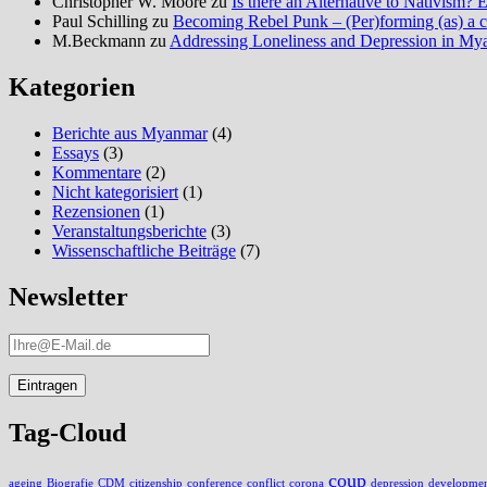
Christopher W. Moore
zu
Is there an Alternative to Nativism
Paul Schilling
zu
Becoming Rebel Punk – (Per)forming (as) a cu
M.Beckmann
zu
Addressing Loneliness and Depression in M
Kategorien
Berichte aus Myanmar
(4)
Essays
(3)
Kommentare
(2)
Nicht kategorisiert
(1)
Rezensionen
(1)
Veranstaltungsberichte
(3)
Wissenschaftliche Beiträge
(7)
Newsletter
Tag-Cloud
coup
ageing
Biografie
CDM
citizenship
conference
conflict
corona
depression
development