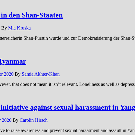
 in den Shan-Staaten
By
Mia Kruska
Österreicherin Shan-Fürstin wurde und zur Demokratisierung der Shan-St
 Myanmar
er 2020
By
Samia Akhter-Khan
ever, that does not mean it isn’t relevant. Loneliness as well as depre
nitiative against sexual harassment in Yan
r 2020
By
Carolin Hirsch
ive to raise awareness and prevent sexual harassment and assault in Ya