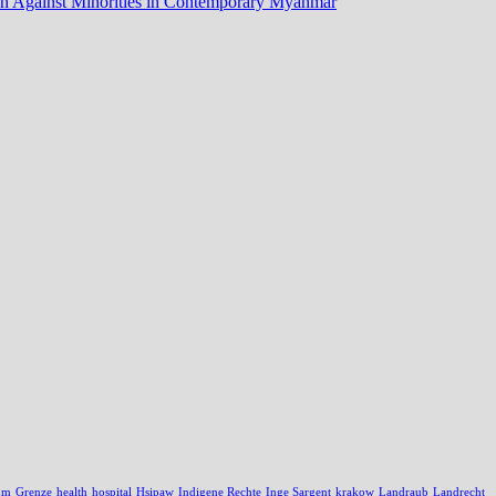
tion Against Minorities in Contemporary Myanmar
um
Grenze
health
hospital
Hsipaw
Indigene Rechte
Inge Sargent
krakow
Landraub
Landrecht