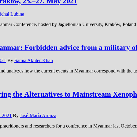
raków, 25.–27. May 2021
ichał Lubina
Myanmar Conference, hosted by Jagiellonian University, Kraków, Polan
nmar: Forbidden advice from a military of
2021
By
Samia Akhter-Khan
 – and analyzes how the current events in Myanmar correspond with the
oring the Alternatives to Mainstream Xenop
r 2021
By
José-María Arraiza
racritioners and researchers for a conference in Myanmar last October