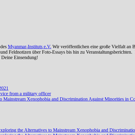
g des
Myanmar-Instituts e.V.
Wir veröffentlichen eine große Vielfalt an
und Feldnotizen über Foto-Essays bis hin zu Veranstaltungsberichten. 
uf Deine Einsendung!
 2021
ce from a military officer
ves to Mainstream Xenophobia and Discrimination Against Minorities i
? Exploring the Alternatives to Mainstream Xenophobia and Discrimina