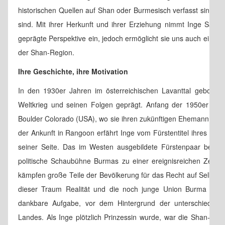
historischen Quellen auf Shan oder Burmesisch verfasst sind u
sind. Mit ihrer Herkunft und ihrer Erziehung nimmt Inge Sarge
geprägte Perspektive ein, jedoch ermöglicht sie uns auch einmali
der Shan-Region.
Ihre Geschichte, ihre Motivation
In den 1930er Jahren im österreichischen Lavanttal geboren,
Weltkrieg und seinen Folgen geprägt. Anfang der 1950er Jahr
Boulder Colorado (USA), wo sie ihren zukünftigen Ehemann Sao 
der Ankunft in Rangoon erfährt Inge vom Fürstentitel ihres Man
seiner Seite. Das im Westen ausgebildete Fürstenpaar betrit
politische Schaubühne Burmas zu einer ereignisreichen Zeit: 
kämpfen große Teile der Bevölkerung für das Recht auf Selbst
dieser Traum Realität und die noch junge Union Burma wagt 
dankbare Aufgabe, vor dem Hintergrund der unterschiedlic
Landes. Als Inge plötzlich Prinzessin wurde, war die Shan-Regi