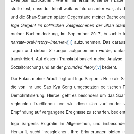
Exemplar abzukaufen. Wie er mir erzählte, lief sein Laden ni
stellte fest, dass der Inhalt weitaus interessanter war, als der 
und die Shan-Staaten später Gegenstand meiner Bachelorarbeit
Inge Sargent im politischen Zeitgeschehen der Shan-Staaten
meiner Buchentdeckung, im September 2017, besuchte ich In
narrativ-oral-history
–
Interview
[iii]
aufzunehmen. Das daraus entst
Tagen und sieben Sitzungen aufgenommen wurde, umfasst m
transkribiert. Auf diesem Transkript basiert meine Analyse, di
Sozialforschung und an der
grounded theory
[iv]
bedient
.
Der Fokus meiner Arbeit liegt auf Inge Sargents Rolle als Shan-F
die von ihr und Sao Kya Seng umgesetzten politischen Refo
Demokratisierung. Hierbei geht es besonders um das Spannung
regionalen Traditionen und wie diese sich zueinander verhal
Empfindung auf vergangene Ereignisse zu schärfen, bediente ich
Inge Sargents Biografie im Allgemeinen, und insbesondere ihr
Herkunft, sucht ihresgleichen. Ihre Erinnerungen bieten mir 