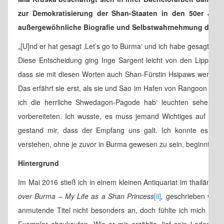
zur Demokratisierung der Shan-Staaten in den 50er Jahre 
außergewöhnliche Biografie und Selbstwahrnehmung der B
„[U]nd er hat gesagt ‚Let’s go to Burma‘ und ich habe gesagt ‚Ok, l
Diese Entscheidung ging Inge Sargent leicht von den Lippen 
dass sie mit diesen Worten auch Shan-Fürstin Hsipaws werden w
Das erfährt sie erst, als sie und Sao im Hafen von Rangoon ei
ich die herrliche Shwedagon-Pagode hab‘ leuchten sehen. 
vorbereiteten. Ich wusste, es muss jemand Wichtiges auf uns
gestand mir, dass der Empfang uns galt. Ich konnte es gar
verstehen, ohne je zuvor in Burma gewesen zu sein, beginnt In
Hintergrund
Im Mai 2016 stieß ich in einem kleinen Antiquariat im thailän
over Burma – My Life as a Shan Princess
[ii]
,
geschrieben von In
anmutende Titel nicht besonders an, doch fühlte ich mich als B