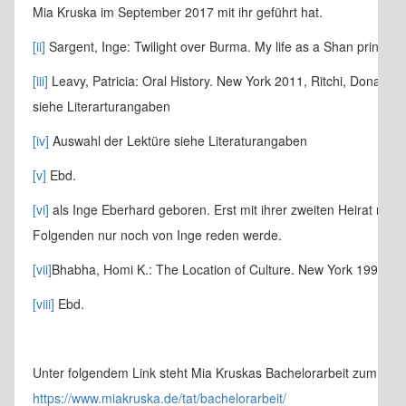
Mia Kruska im September 2017 mit ihr geführt hat.
[ii]
Sargent, Inge: Twilight over Burma. My life as a Shan princess
[iii]
Leavy, Patricia: Oral History. New York 2011, Ritchi, Donald A
siehe Literarturangaben
[iv]
Auswahl der Lektüre siehe Literaturangaben
[v]
Ebd.
[vi]
als Inge Eberhard geboren. Erst mit ihrer zweiten Heirat na
Folgenden nur noch von Inge reden werde.
[vii]
Bhabha, Homi K.: The Location of Culture. New York 1994
[viii]
Ebd.
Unter folgendem Link steht Mia Kruskas Bachelorarbeit zum Down
https://www.miakruska.de/tat/bachelorarbeit/