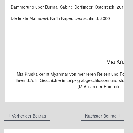
Dämmerung über Burma, Sabine Derflinger, Österreich, 2015
Die letzte Mahadevi, Karin Kaper, Deutschland, 2000
Mia Kruska
Mia Kruska kennt Myanmar von mehreren Reisen und Foschungs
ihren B.A. in Geschichte in Leipzig abgeschlossen und studie
(M.A.) an der Humboldt-Univer
Beitragsnavigation
Vorheriger
Nächste
Vorheriger Beitrag
Nächster Beitrag
Beitrag:
Beitrag: