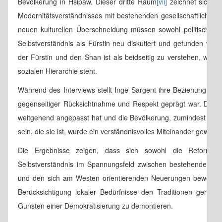
Bevölkerung in Hsipaw. Dieser dritte Raum
[vii]
zeichnet sich du
Modernitätsverständnisses mit bestehenden gesellschaftlichen u
neuen kulturellen Überschneidung müssen sowohl politische u
Selbstverständnis als Fürstin neu diskutiert und gefunden werde
der Fürstin und den Shan ist als beidseitig zu verstehen, wobe
sozialen Hierarchie steht.
Während des Interviews stellt Inge Sargent ihre Beziehung zwi
gegenseitiger Rücksichtnahme und Respekt geprägt war. Da si
weitgehend angepasst hat und die Bevölkerung, zumindest im Pr
sein, die sie ist, wurde ein verständnisvolles Miteinander gewährle
Die Ergebnisse zeigen, dass sich sowohl die Reformen
Selbstverständnis im Spannungsfeld zwischen bestehenden ges
und den sich am Westen orientierenden Neuerungen bewegten.
Berücksichtigung lokaler Bedürfnisse den Traditionen gere
Gunsten einer Demokratisierung zu demontieren.