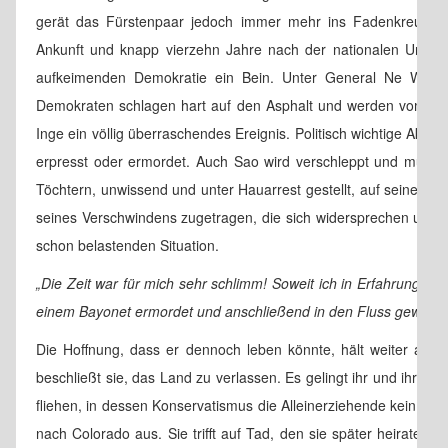
gerät das Fürstenpaar jedoch immer mehr ins Fadenkreuz de
Ankunft und knapp vierzehn Jahre nach der nationalen Unabhän
aufkeimenden Demokratie ein Bein. Unter General Ne Win p
Demokraten schlagen hart auf den Asphalt und werden vom Profi
Inge ein völlig überraschendes Ereignis. Politisch wichtige Ak
erpresst oder ermordet. Auch Sao wird verschleppt und mutma
Töchtern, unwissend und unter Hauarrest gestellt, auf seine Rü
seines Verschwindens zugetragen, die sich widersprechen und f
schon belastenden Situation.
„Die Zeit war für mich sehr schlimm! Soweit ich in Erfahrung bringe
einem Bayonet ermordet und anschließend in den Fluss geworfe
Die Hoffnung, dass er dennoch leben könnte, hält weiter an 
beschließt sie, das Land zu verlassen. Es gelingt ihr und ihren 
fliehen, in dessen Konservatismus die Alleinerziehende kein neu
nach Colorado aus. Sie trifft auf Tad, den sie später heiratet. 