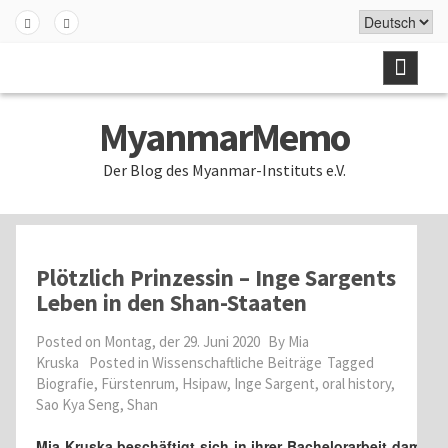
Skip
to
Fa
Twi
content
ceb
tter
ook
MyanmarMemo
Der Blog des Myanmar-Instituts e.V.
Plötzlich Prinzessin – Inge Sargents
Leben in den Shan-Staaten
Posted on
Montag, der 29. Juni 2020
By
Mia
Kruska
Posted in
Wissenschaftliche Beiträge
Tagged
Biografie
,
Fürstenrum
,
Hsipaw
,
Inge Sargent
,
oral history
,
Sao Kya Seng
,
Shan
Mia Kruska beschäftigt sich in ihrer Bachelorarbeit damit, 