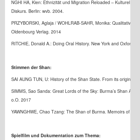
NGHI HA, Kien: Ethnizität und Migration Reloaded – Kulturelle Iden
Diskurs. Berlin: wvb. 2004.
PRZYBORSKI, Aglaja / WOHLRAB-SAHR, Monika: Qualitative Sozi
Oldenbourg Verlag. 2014
RITCHIE, Donald A.: Doing Oral History. New York and Oxford: Ox
Stimmen der Shan:
SAI AUNG TUN, U: History of the Shan State. From its origins to
SIMMS, Sao Sanda: Great Lords of the Sky: Burma’s Shan Aristo
o.O. 2017
YAWNGHWE, Chao Tzang: The Shan of Burma. Memoirs of a Shan 
Spielfilm und Dokumentation zum Thema: