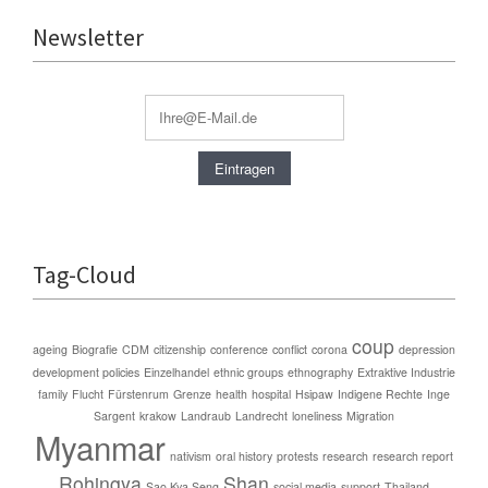
Newsletter
Tag-Cloud
coup
ageing
Biografie
CDM
citizenship
conference
conflict
corona
depression
development policies
Einzelhandel
ethnic groups
ethnography
Extraktive Industrie
family
Flucht
Fürstenrum
Grenze
health
hospital
Hsipaw
Indigene Rechte
Inge
Sargent
krakow
Landraub
Landrecht
loneliness
Migration
Myanmar
nativism
oral history
protests
research
research report
Rohingya
Shan
Sao Kya Seng
social media
support
Thailand