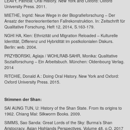
LEAVY, Patricia: Oral History. New York and Oxford: Oxford
University Press. 2011.
MIETHE, Ingrid: Neue Wege in der Biografieforschung – Der
Ansatz der theorieorientierten Fallrekonstruktion. In: Zeitschrift für
Qualitative Forschung, Heft 12, 2014, S.163-179.
NGHI HA, Kien: Ethnizität und Migration Reloaded – Kulturelle
Identität, Differenz und Hybridität im postkolonialen Diskurs.
Berlin: wvb. 2004.
PRZYBORSKI, Aglaja / WOHLRAB-SAHR, Monika: Qualitative
Sozialforschung – Ein Arbeitsbuch. München: Oldenbourg Verlag.
2014
RITCHIE, Donald A.: Doing Oral History. New York and Oxford:
Oxford University Press. 2015.
Stimmen der Shan:
SAI AUNG TUN, U: History of the Shan State. From its origins to
1962. Chiang Mai: Silkworm Books. 2009.
SIMMS, Sao Sanda: Great Lords of the Sky: Burma’s Shan
Aristocracy. Asian Highlands Perspectives, Volume 48, o.O. 2017