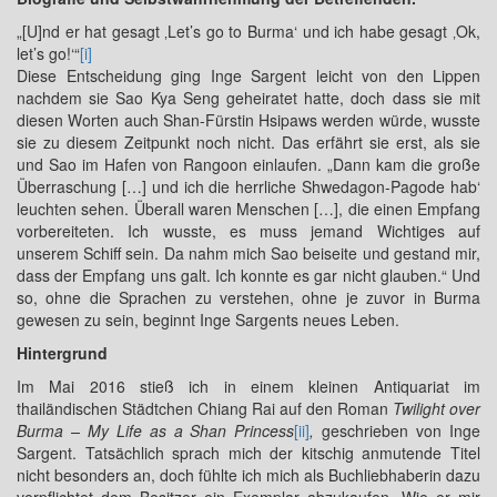
„[U]nd er hat gesagt ‚Let’s go to Burma‘ und ich habe gesagt ‚Ok,
let’s go!‘“
[i]
Diese Entscheidung ging Inge Sargent leicht von den Lippen
nachdem sie Sao Kya Seng geheiratet hatte, doch dass sie mit
diesen Worten auch Shan-Fürstin Hsipaws werden würde, wusste
sie zu diesem Zeitpunkt noch nicht. Das erfährt sie erst, als sie
und Sao im Hafen von Rangoon einlaufen. „Dann kam die große
Überraschung […] und ich die herrliche Shwedagon-Pagode hab‘
leuchten sehen. Überall waren Menschen […], die einen Empfang
vorbereiteten. Ich wusste, es muss jemand Wichtiges auf
unserem Schiff sein. Da nahm mich Sao beiseite und gestand mir,
dass der Empfang uns galt. Ich konnte es gar nicht glauben.“ Und
so, ohne die Sprachen zu verstehen, ohne je zuvor in Burma
gewesen zu sein, beginnt Inge Sargents neues Leben.
Hintergrund
Im Mai 2016 stieß ich in einem kleinen Antiquariat im
thailändischen Städtchen Chiang Rai auf den Roman
Twilight over
Burma – My Life as a Shan Princess
[ii]
,
geschrieben von Inge
Sargent. Tatsächlich sprach mich der kitschig anmutende Titel
nicht besonders an, doch fühlte ich mich als Buchliebhaberin dazu