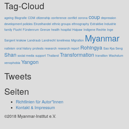
Tag-Cloud
coup
ageing
Biografie
CDM
citizenship
conference
conflict
corona
depression
development policies
Einzelhandel
ethnic groups
ethnography
Extraktive Industrie
family
Flucht
Fürstenrum
Grenze
health
hospital
Hsipaw
Indigene Rechte
Inge
Myanmar
Sargent
krakow
Landraub
Landrecht
loneliness
Migration
Rohingya
nativism
oral history
protests
research
research report
Sao Kya Seng
Shan
Transformation
social media
support
Thailand
transition
Wachstum
Yangon
xenophobia
Tweets
Seiten
Richtlinien für Autor*Innen
Kontakt & Impressum
©2018 Myanmar-Institut e.V.