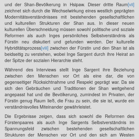
und der Shan-Bevölkerung in Hsipaw. Dieser dritte Raum
[vii]
zeichnet sich durch die Wechselwirkung eines westlich geprägten
Modernitätsverständnisses mit bestehenden gesellschaftlichen
und kulturellen Strukturen der Shan aus. In dieser neuen
kulturellen Überschneidung müssen sowohl politische und soziale
Reformen als auch Inges persönliches Selbstverständnis als
Fürstin neu diskutiert und gefunden werden. Der kulturelle
Hybriditätsprozess
[viii]
zwischen der Fürstin und den Shan ist als
beidseitig zu verstehen, wobei Inge Sargent durch ihre Heirat an
der Spitze der sozialen Hierarchie steht.
Während des Interviews stellt Inge Sargent ihre Beziehung
zwischen den Menschen vor Ort als eine dar, die von
gegenseitiger Rücksichtnahme und Respekt geprägt war. Da sie
sich den Gebräuchen und Traditionen der Shan weitgehend
angepasst hat und die Bevölkerung, zumindest im Privaten, der
Fürstin genug Raum ließ, die Frau zu sein, die sie ist, wurde ein
verständnisvolles Miteinander gewährleistet.
Die Ergebnisse zeigen, dass sich sowohl die Reformen des
Fürstenpaares als auch Inge Sargents Selbstverständnis im
Spannungsfeld zwischen bestehenden gesellschaftlichen
Strukturen der Menschen vor Ort und den sich am Westen