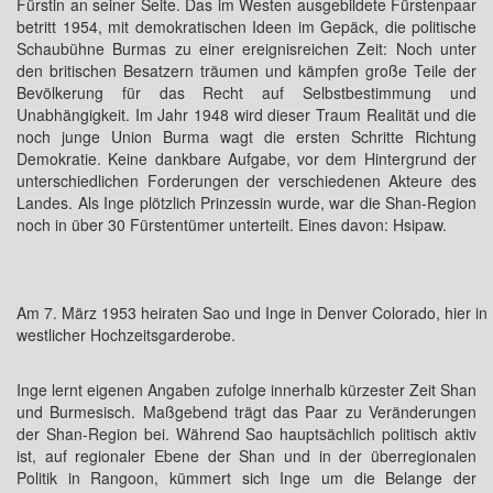
Fürstin an seiner Seite. Das im Westen ausgebildete Fürstenpaar
betritt 1954, mit demokratischen Ideen im Gepäck, die politische
Schaubühne Burmas zu einer ereignisreichen Zeit: Noch unter
den britischen Besatzern träumen und kämpfen große Teile der
Bevölkerung für das Recht auf Selbstbestimmung und
Unabhängigkeit. Im Jahr 1948 wird dieser Traum Realität und die
noch junge Union Burma wagt die ersten Schritte Richtung
Demokratie. Keine dankbare Aufgabe, vor dem Hintergrund der
unterschiedlichen Forderungen der verschiedenen Akteure des
Landes. Als Inge plötzlich Prinzessin wurde, war die Shan-Region
noch in über 30 Fürstentümer unterteilt. Eines davon: Hsipaw.
Am 7. März 1953 heiraten Sao und Inge in Denver Colorado, hier in
westlicher Hochzeitsgarderobe.
Inge lernt eigenen Angaben zufolge innerhalb kürzester Zeit Shan
und Burmesisch. Maßgebend trägt das Paar zu Veränderungen
der Shan-Region bei. Während Sao hauptsächlich politisch aktiv
ist, auf regionaler Ebene der Shan und in der überregionalen
Politik in Rangoon, kümmert sich Inge um die Belange der