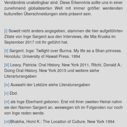
Verständnis unabdingbar sind. Diese Erkenntnis sollte uns in einer
zunehmend globalisierten Welt mit immer größer werdenden
kulturellen Überschneidungen stets präsent sein.
[i]
Soweit nicht anders angegeben, stammen die hier aufgeführten
Zitate von Inge Sargent aus den Interviews, die Mia Kruska im
September 2017 mit ihr geführt hat.
[ii]
Sargent, Inge: Twilight over Burma. My life as a Shan princess.
Honolulu: University of Hawaii Press. 1994
[iii]
Leavy, Patricia: Oral History. New York 2011, Ritchi, Donald A.:
Doing Oral History. New York 2015 und weitere siehe
Literarturangaben
[iv]
Auswahl der Lektüre siehe Literaturangaben
[v]
Ebd.
[vi]
als Inge Eberhard geboren. Erst mit ihrer zweiten Heirat nahm
sie den Namen Sargent an, weswegen ich im Folgenden nur noch
von Inge reden werde.
[vii]
Bhabha, Homi K.: The Location of Culture. New York 1994