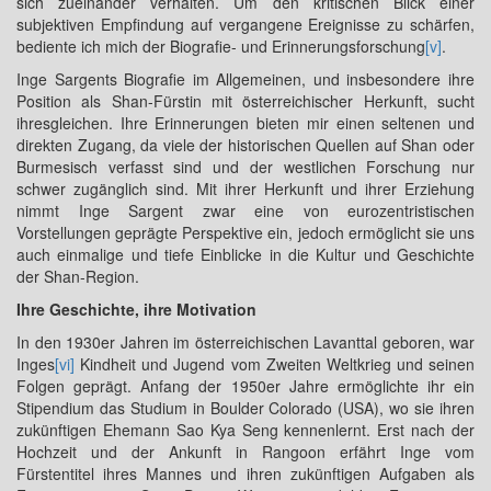
sich zueinander verhalten. Um den kritischen Blick einer
subjektiven Empfindung auf vergangene Ereignisse zu schärfen,
bediente ich mich der Biografie- und Erinnerungsforschung
[v]
.
Inge Sargents Biografie im Allgemeinen, und insbesondere ihre
Position als Shan-Fürstin mit österreichischer Herkunft, sucht
ihresgleichen. Ihre Erinnerungen bieten mir einen seltenen und
direkten Zugang, da viele der historischen Quellen auf Shan oder
Burmesisch verfasst sind und der westlichen Forschung nur
schwer zugänglich sind. Mit ihrer Herkunft und ihrer Erziehung
nimmt Inge Sargent zwar eine von eurozentristischen
Vorstellungen geprägte Perspektive ein, jedoch ermöglicht sie uns
auch einmalige und tiefe Einblicke in die Kultur und Geschichte
der Shan-Region.
Ihre Geschichte, ihre Motivation
In den 1930er Jahren im österreichischen Lavanttal geboren, war
Inges
[vi]
Kindheit und Jugend vom Zweiten Weltkrieg und seinen
Folgen geprägt. Anfang der 1950er Jahre ermöglichte ihr ein
Stipendium das Studium in Boulder Colorado (USA), wo sie ihren
zukünftigen Ehemann Sao Kya Seng kennenlernt. Erst nach der
Hochzeit und der Ankunft in Rangoon erfährt Inge vom
Fürstentitel ihres Mannes und ihren zukünftigen Aufgaben als