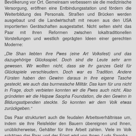
Bevölkerung vor Ort. Gemeinsam verbessern sie die medizinische
Versorgung, eröffnen eine Entbindungsstation und fördern die
Weiterbildung des Personals. Straßen und Brücken werden
ausgebaut und die Landwirtschaft mit neuen aus den USA
importierten Gerätschaften ausgestattet. Nicht selten steht das
Paar mit ihren Reformen zwischen lokaltraditionellen
Vorstellungen und westlich geprägten Ideen einer gerechten
Moderne:
„Die Shan liebten ihre Pwes (eine Art Volksfest) und das
dazugehörige Glücksspiel. Doch sind die Leute sehr arm
gewesen. Wir wollten nicht, dass sie ihr ganzes Geld für
Glückspiele verschleudern. Doch war es Tradition. Andere
Fürsten haben den Gewinn daraus in ihre eigene Tasche
gesteckt, wie auch das burmesische Militär. Das kam für uns nicht
in Frage, doch verbieten konnten wir die Pwes auch nicht. Also
gründeten wir die Hsipaw Saopha Foundation, die den Gewinn in
Bildungsstipendien steckte. So konnten wir dem Volk etwas
zurückgeben.“
Das Paar strukturiert auch die feudalen Arbeitsverhältnisse um,
indem sie ihre Reisfelder den Bauern übereignen und ihnen,
unüblicherweise, Gehälter für ihre Arbeit zahlen. Viele im Volk
schätzen das Paar und der Fürst wird von ihnen
Ludo Saopha
–