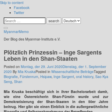
Skip to content
Facebook
Twitter
MyanmarMemo
Der Blog des Myanmar-Instituts e.V.
Plötzlich Prinzessin – Inge Sargents
Leben in den Shan-Staaten
Posted on
Montag, der 29. Juni 2020
Dienstag, der 1. September
2020
By
Mia Kruska
Posted in
Wissenschaftliche Beiträge
Tagged
Biografie
,
Fürstenrum
,
Hsipaw
,
Inge Sargent
,
oral history
,
Sao Kya
Seng
,
Shan
Mia Kruska beschäftigt sich in ihrer Bachelorarbeit damit,
wie eine Österreicherin Shan-Fürstin wurde und zur
Demokratisierung der Shan-Staaten in den 50er Jahre
beitrug. Hier gibt sie einen Einblick in die außergewöhnliche
Biografie und Selbstwahrnehmung der Betreffenden.