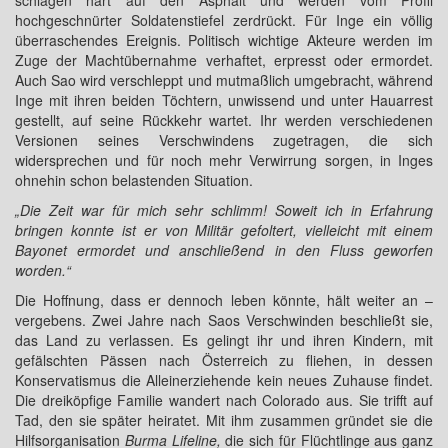
schlagen hart auf den Asphalt und werden vom Profil
hochgeschnürter Soldatenstiefel zerdrückt. Für Inge ein völlig
überraschendes Ereignis. Politisch wichtige Akteure werden im
Zuge der Machtübernahme verhaftet, erpresst oder ermordet.
Auch Sao wird verschleppt und mutmaßlich umgebracht, während
Inge mit ihren beiden Töchtern, unwissend und unter Hauarrest
gestellt, auf seine Rückkehr wartet. Ihr werden verschiedenen
Versionen seines Verschwindens zugetragen, die sich
widersprechen und für noch mehr Verwirrung sorgen, in Inges
ohnehin schon belastenden Situation.
„Die Zeit war für mich sehr schlimm! Soweit ich in Erfahrung
bringen konnte ist er von Militär gefoltert, vielleicht mit einem
Bayonet ermordet und anschließend in den Fluss geworfen
worden.“
Die Hoffnung, dass er dennoch leben könnte, hält weiter an –
vergebens. Zwei Jahre nach Saos Verschwinden beschließt sie,
das Land zu verlassen. Es gelingt ihr und ihren Kindern, mit
gefälschten Pässen nach Österreich zu fliehen, in dessen
Konservatismus die Alleinerziehende kein neues Zuhause findet.
Die dreiköpfige Familie wandert nach Colorado aus. Sie trifft auf
Tad, den sie später heiratet. Mit ihm zusammen gründet sie die
Hilfsorganisation
Burma Lifeline,
die sich für Flüchtlinge aus ganz