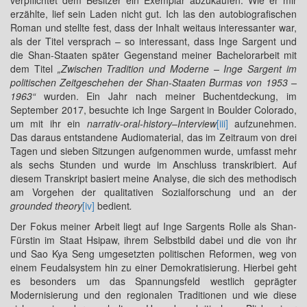
verpflichtet dem Besitzer ein Exemplar abzukaufen. Wie er mir
erzählte, lief sein Laden nicht gut. Ich las den autobiografischen
Roman und stellte fest, dass der Inhalt weitaus interessanter war,
als der Titel versprach – so interessant, dass Inge Sargent und
die Shan-Staaten später Gegenstand meiner Bachelorarbeit mit
dem Titel
„Zwischen Tradition und Moderne – Inge Sargent im
politischen Zeitgeschehen der Shan-Staaten Burmas von 1953 –
1963“
wurden. Ein Jahr nach meiner Buchentdeckung, im
September 2017, besuchte ich Inge Sargent in Boulder Colorado,
um mit ihr ein
narrativ-oral-history
–
Interview
[iii]
aufzunehmen.
Das daraus entstandene Audiomaterial, das im Zeitraum von drei
Tagen und sieben Sitzungen aufgenommen wurde, umfasst mehr
als sechs Stunden und wurde im Anschluss transkribiert. Auf
diesem Transkript basiert meine Analyse, die sich des methodisch
am Vorgehen der qualitativen Sozialforschung und an der
grounded theory
[iv]
bedient
.
Der Fokus meiner Arbeit liegt auf Inge Sargents Rolle als Shan-
Fürstin im Staat Hsipaw, ihrem Selbstbild dabei und die von ihr
und Sao Kya Seng umgesetzten politischen Reformen, weg von
einem Feudalsystem hin zu einer Demokratisierung. Hierbei geht
es besonders um das Spannungsfeld westlich geprägter
Modernisierung und den regionalen Traditionen und wie diese