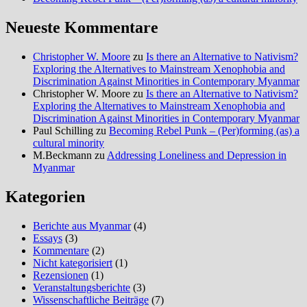
Neueste Kommentare
Christopher W. Moore
zu
Is there an Alternative to Nativism?
Exploring the Alternatives to Mainstream Xenophobia and
Discrimination Against Minorities in Contemporary Myanmar
Christopher W. Moore
zu
Is there an Alternative to Nativism?
Exploring the Alternatives to Mainstream Xenophobia and
Discrimination Against Minorities in Contemporary Myanmar
Paul Schilling
zu
Becoming Rebel Punk – (Per)forming (as) a
cultural minority
M.Beckmann
zu
Addressing Loneliness and Depression in
Myanmar
Kategorien
Berichte aus Myanmar
(4)
Essays
(3)
Kommentare
(2)
Nicht kategorisiert
(1)
Rezensionen
(1)
Veranstaltungsberichte
(3)
Wissenschaftliche Beiträge
(7)