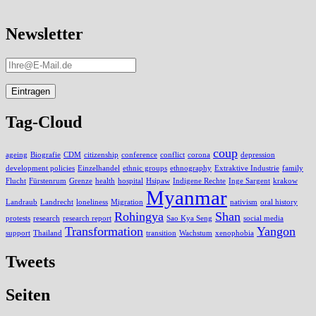
Newsletter
Tag-Cloud
coup
ageing
Biografie
CDM
citizenship
conference
conflict
corona
depression
development policies
Einzelhandel
ethnic groups
ethnography
Extraktive Industrie
family
Flucht
Fürstenrum
Grenze
health
hospital
Hsipaw
Indigene Rechte
Inge Sargent
krakow
Myanmar
Landraub
Landrecht
loneliness
Migration
nativism
oral history
Rohingya
Shan
protests
research
research report
Sao Kya Seng
social media
Transformation
Yangon
support
Thailand
transition
Wachstum
xenophobia
Tweets
Seiten