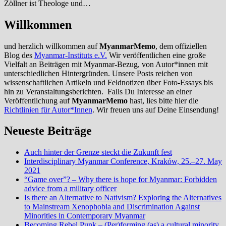
Zöllner ist Theologe und…
Willkommen
und herzlich willkommen auf
MyanmarMemo
, dem offiziellen
Blog des
Myanmar-Instituts e.V.
Wir veröffentlichen eine große
Vielfalt an Beiträgen mit Myanmar-Bezug, von Autor*innen mit
unterschiedlichen Hintergründen. Unsere Posts reichen von
wissenschaftlichen Artikeln und Feldnotizen über Foto-Essays bis
hin zu Veranstaltungsberichten. Falls Du Interesse an einer
Veröffentlichung auf
MyanmarMemo
hast, lies bitte hier die
Richtlinien für Autor*Innen
. Wir freuen uns auf Deine Einsendung!
Neueste Beiträge
Auch hinter der Grenze steckt die Zukunft fest
Interdisciplinary Myanmar Conference, Kraków, 25.–27. May
2021
“Game over”? – Why there is hope for Myanmar: Forbidden
advice from a military officer
Is there an Alternative to Nativism? Exploring the Alternatives
to Mainstream Xenophobia and Discrimination Against
Minorities in Contemporary Myanmar
Becoming Rebel Punk – (Per)forming (as) a cultural minority